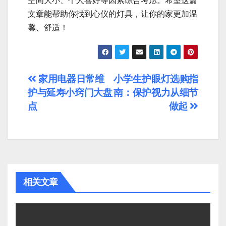
空间大小、个人喜好等因素综合考虑。希望这篇
文章能帮助你找到心仪的灯具，让你的家更加温
馨、舒适！
文
家用电器日常维
小学生护眼灯选购指
护与延寿小窍门大盘
南：保护视力从细节
章
点
做起
导
航
相关文章