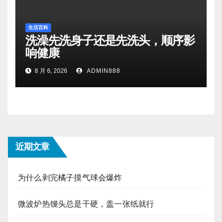
生活百科
洗澡先洗身子还是先洗头，顺序影
响健康
8 月 6, 2026
ADMIN888
近期文章
为什么剥完橘子摸气球会爆炸
微波炉热馒头总是干硬，盖一张纸就行