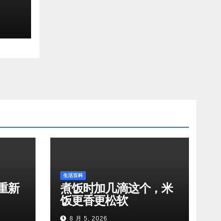
生活百科
重新
煮饭时加几滴这个，米
饭更香更松软
8 月 5, 2026