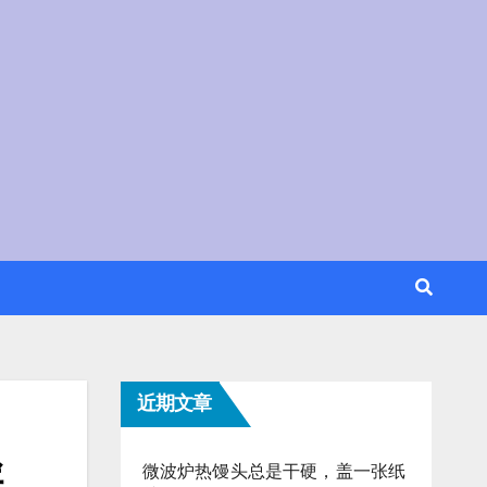
近期文章
轻
微波炉热馒头总是干硬，盖一张纸