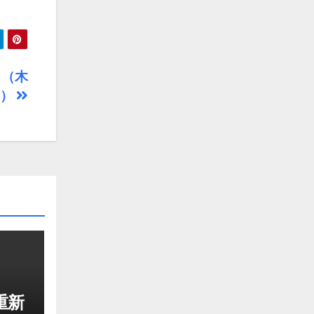
！（木
师）
重新