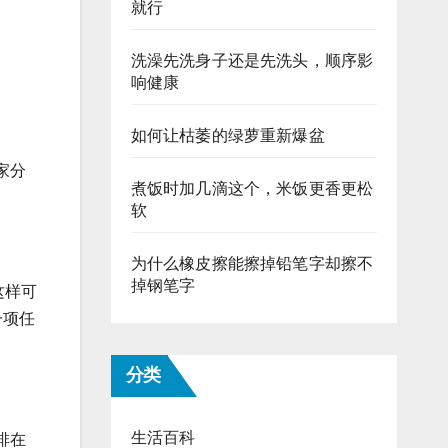
就行
洗澡先洗身子还是先洗头，顺序影
响健康
如何让枯萎的绿萝重新爆盆
家分
煮饭时加几滴这个，米饭更香更松
软
为什么橡皮擦能擦掉铅笔字却擦不
掉钢笔字
这样可
一项任
分类
生活百科
排在