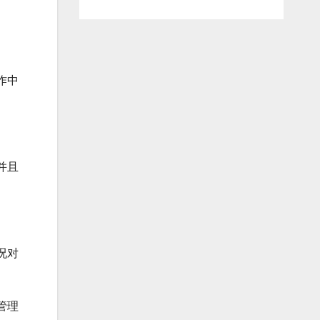
作中
并且
况对
管理