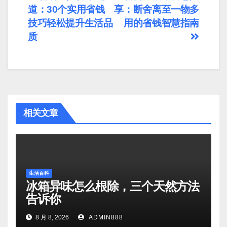
道：30个实用省钱
享：断舍离至一物多
章
技巧轻松提升生活品
用的省钱智慧指南
导
质
航
相关文章
生活百科
冰箱异味怎么根除，三个天然方法
告诉你
8 月 8, 2026
ADMIN888