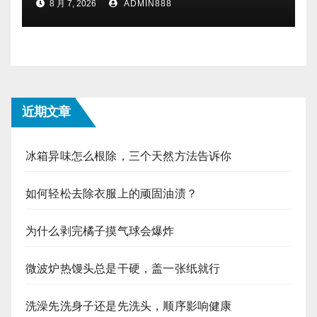
8 月 7, 2026
ADMIN888
近期文章
冰箱异味怎么根除，三个天然方法告诉你
如何轻松去除衣服上的顽固油渍？
为什么剥完橘子摸气球会爆炸
微波炉热馒头总是干硬，盖一张纸就行
洗澡先洗身子还是先洗头，顺序影响健康