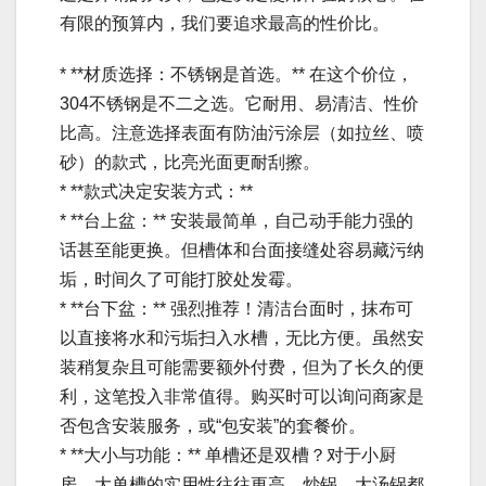
有限的预算内，我们要追求最高的性价比。
* **材质选择：不锈钢是首选。** 在这个价位，
304不锈钢是不二之选。它耐用、易清洁、性价
比高。注意选择表面有防油污涂层（如拉丝、喷
砂）的款式，比亮光面更耐刮擦。
* **款式决定安装方式：**
* **台上盆：** 安装最简单，自己动手能力强的
话甚至能更换。但槽体和台面接缝处容易藏污纳
垢，时间久了可能打胶处发霉。
* **台下盆：** 强烈推荐！清洁台面时，抹布可
以直接将水和污垢扫入水槽，无比方便。虽然安
装稍复杂且可能需要额外付费，但为了长久的便
利，这笔投入非常值得。购买时可以询问商家是
否包含安装服务，或“包安装”的套餐价。
* **大小与功能：** 单槽还是双槽？对于小厨
房，大单槽的实用性往往更高，炒锅、大汤锅都