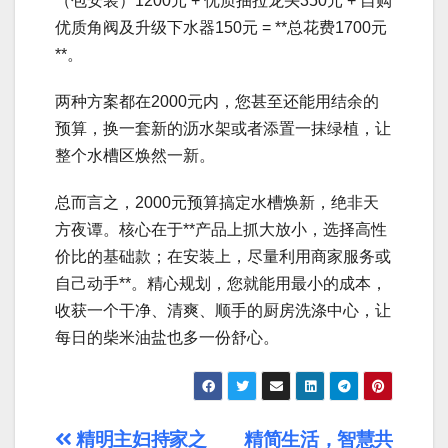
（包安装）1200元 + 优质抽拉龙头350元 + 自购
优质角阀及升级下水器150元 = **总花费1700元
**。
两种方案都在2000元内，您甚至还能用结余的
预算，换一套新的沥水架或者添置一抹绿植，让
整个水槽区焕然一新。
总而言之，2000元预算搞定水槽焕新，绝非天
方夜谭。核心在于**产品上抓大放小，选择高性
价比的基础款；在安装上，尽量利用商家服务或
自己动手**。精心规划，您就能用最小的成本，
收获一个干净、清爽、顺手的厨房洗涤中心，让
每日的柴米油盐也多一份舒心。
文
精明主妇持家之
精简生活，智慧共