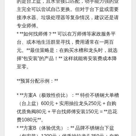
的是台上盆，且水管接口匹配，动手能力强的业
主完全可以尝试自己更换。但对于台下盆或需要
接净水器、垃圾处理器等复杂情况，建议还是请
专业师傅。
* **如何找师傅？** 可以在万师傅等家政服务平
台、或本地生活群里寻找，费用通常在一两百
元。**最佳策略是：在购买水槽和龙头时，就选
择“包安装”的产品！** 这样就能将安装费成本降
至零。
**预算分配示例：**
* **方案A（极致性价比）：** 特价不锈钢大单槽
（台上盆）600元 + 实用抽拉龙头250元 + 自购
优质角阀80元 + 平台找师傅安装150元 = **总花
费1080元**。
* **方案B（体验优先）：** 品牌不锈钢台下盆