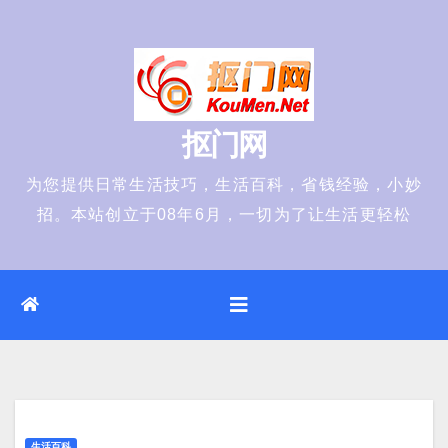
Skip
to
content
抠门网
为您提供日常生活技巧，生活百科，省钱经验，小妙
招。本站创立于08年6月，一切为了让生活更轻松
生活百科