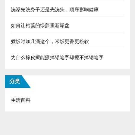
洗澡先洗身子还是先洗头，顺序影响健康
如何让枯萎的绿萝重新爆盆
煮饭时加几滴这个，米饭更香更松软
为什么橡皮擦能擦掉铅笔字却擦不掉钢笔字
分类
生活百科