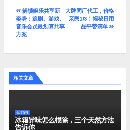
文
解锁娱乐共享新
大牌同厂代工，价格
姿势：追剧、游戏、
亲民1/3！揭秘日用
章
音乐会员最划算共享
品平替清单
导
方案
航
相关文章
生活百科
冰箱异味怎么根除，三个天然方法
告诉你