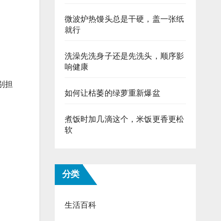
微波炉热馒头总是干硬，盖一张纸
就行
洗澡先洗身子还是先洗头，顺序影
响健康
别担
如何让枯萎的绿萝重新爆盆
煮饭时加几滴这个，米饭更香更松
软
分类
生活百科