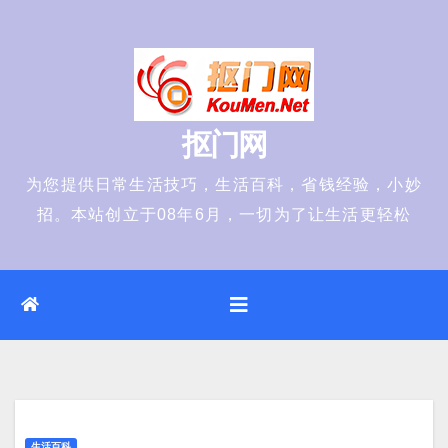
Skip
to
content
抠门网
为您提供日常生活技巧，生活百科，省钱经验，小妙
招。本站创立于08年6月，一切为了让生活更轻松
生活百科