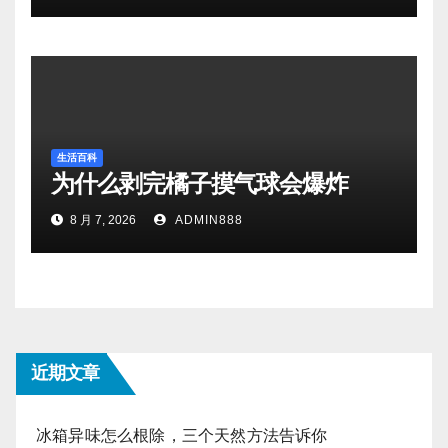
生活百科
为什么剥完橘子摸气球会爆炸
8 月 7, 2026
ADMIN888
近期文章
冰箱异味怎么根除，三个天然方法告诉你