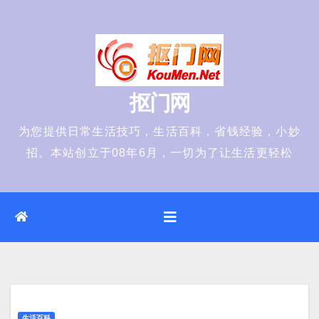
Skip
to
content
抠门网
为您提供日常生活技巧，生活百科，省钱经验，小妙
招。本站创立于08年6月，一切为了让生活更轻松
生活百科