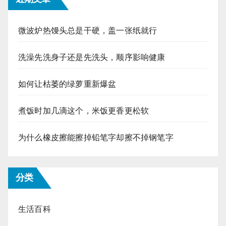
微波炉热馒头总是干硬，盖一张纸就行
洗澡先洗身子还是先洗头，顺序影响健康
如何让枯萎的绿萝重新爆盆
煮饭时加几滴这个，米饭更香更松软
为什么橡皮擦能擦掉铅笔字却擦不掉钢笔字
分类
生活百科