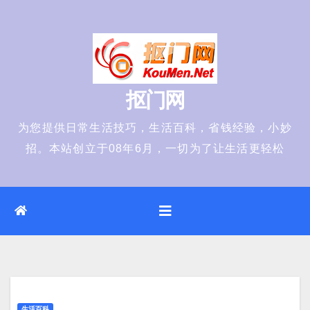
Skip
to
content
抠门网
为您提供日常生活技巧，生活百科，省钱经验，小妙
招。本站创立于08年6月，一切为了让生活更轻松
生活百科