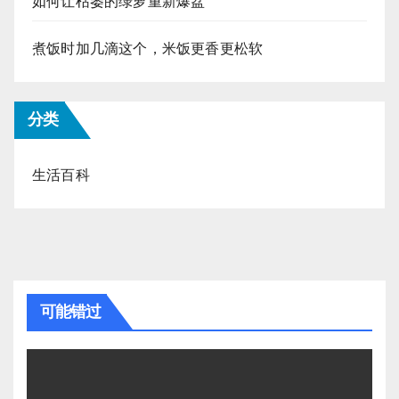
如何让枯萎的绿萝重新爆盆
煮饭时加几滴这个，米饭更香更松软
分类
生活百科
可能错过