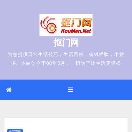
Skip
to
content
抠门网
为您提供日常生活技巧，生活百科，省钱经验，小妙
招。本站创立于08年6月，一切为了让生活更轻松
生活百科