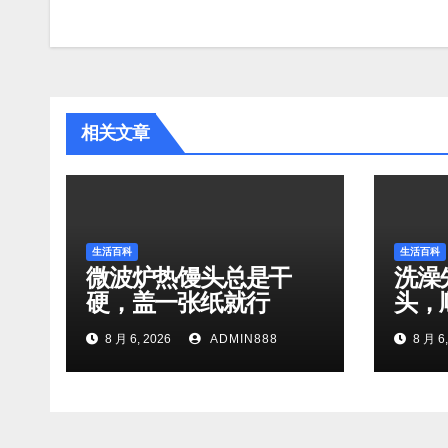
章
导
航
相关文章
生活百科
生活百科
微波炉热馒头总是干
洗澡
硬，盖一张纸就行
头，
8 月 6, 2026
ADMIN888
8 月 6,