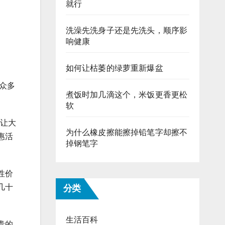
就行
洗澡先洗身子还是先洗头，顺序影
响健康
如何让枯萎的绿萝重新爆盆
众多
煮饭时加几滴这个，米饭更香更松
。
软
，让大
为什么橡皮擦能擦掉铅笔字却擦不
惠活
掉钢笔字
性价
几十
分类
生活百科
贵的