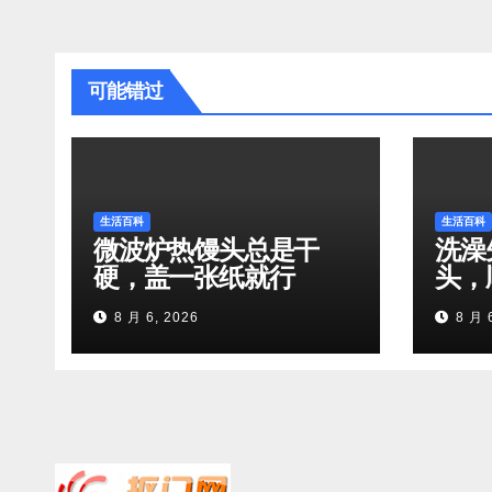
可能错过
生活百科
生活百科
微波炉热馒头总是干
洗澡
硬，盖一张纸就行
头，
8 月 6, 2026
8 月 