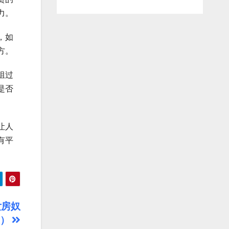
力。
，如
方。
组过
是否
让人
有平
女房奴
策）