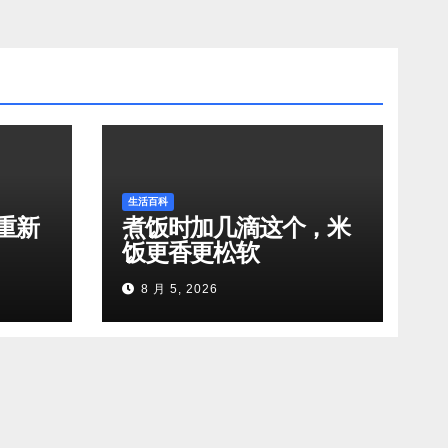
生活百科
重新
煮饭时加几滴这个，米
饭更香更松软
8 月 5, 2026