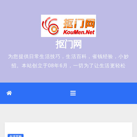
Skip
to
content
抠门网
为您提供日常生活技巧，生活百科，省钱经验，小妙
招。本站创立于08年6月，一切为了让生活更轻松
生活百科