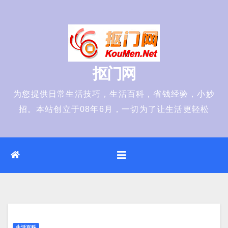
Skip
to
content
抠门网
为您提供日常生活技巧，生活百科，省钱经验，小妙
招。本站创立于08年6月，一切为了让生活更轻松
生活百科