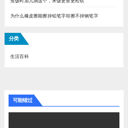
煮饭时加几滴这个，米饭更香更松软
为什么橡皮擦能擦掉铅笔字却擦不掉钢笔字
分类
生活百科
可能错过