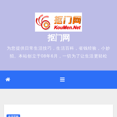
Skip
to
content
抠门网
为您提供日常生活技巧，生活百科，省钱经验，小妙
招。本站创立于08年6月，一切为了让生活更轻松
生活百科