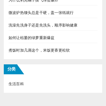
为什么剥完橘子摸气球会爆炸
微波炉热馒头总是干硬，盖一张纸就行
洗澡先洗身子还是先洗头，顺序影响健康
如何让枯萎的绿萝重新爆盆
煮饭时加几滴这个，米饭更香更松软
分类
生活百科