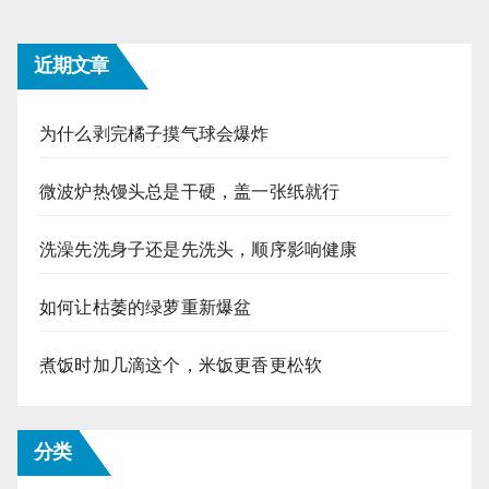
近期文章
为什么剥完橘子摸气球会爆炸
微波炉热馒头总是干硬，盖一张纸就行
洗澡先洗身子还是先洗头，顺序影响健康
如何让枯萎的绿萝重新爆盆
煮饭时加几滴这个，米饭更香更松软
分类