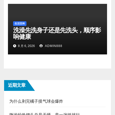
生活百科
洗澡先洗身子还是先洗头，顺序影
响健康
8 月 6, 2026
ADMIN888
近期文章
为什么剥完橘子摸气球会爆炸
微波炉热馒头总是干硬，盖一张纸就行