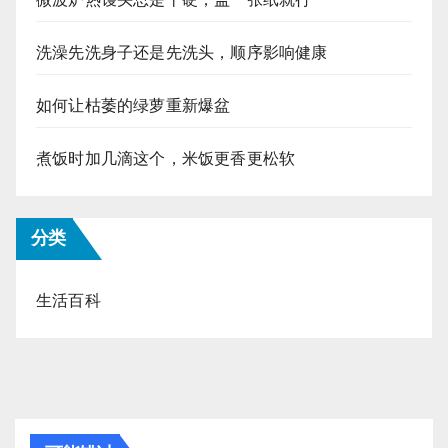
洗澡先洗身子还是先洗头，顺序影响健康
如何让枯萎的绿萝重新爆盆
煮饭时加几滴这个，米饭更香更松软
分类
生活百科