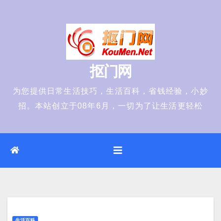
Skip
to
content
抠门网
为您提供日常生活技巧，生活百科，省钱经验，小妙
招。本站创立于08年6月，一切为了让生活更轻松
生活百科