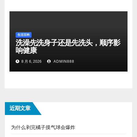
生活百科
洗澡先洗身子还是先洗头，顺序影
响健康
8 月 6, 2026
ADMIN888
近期文章
为什么剥完橘子摸气球会爆炸