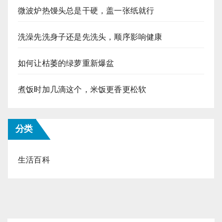
微波炉热馒头总是干硬，盖一张纸就行
洗澡先洗身子还是先洗头，顺序影响健康
如何让枯萎的绿萝重新爆盆
煮饭时加几滴这个，米饭更香更松软
分类
生活百科