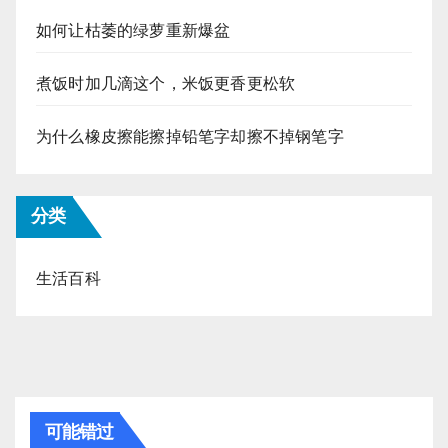
如何让枯萎的绿萝重新爆盆
煮饭时加几滴这个，米饭更香更松软
为什么橡皮擦能擦掉铅笔字却擦不掉钢笔字
分类
生活百科
可能错过