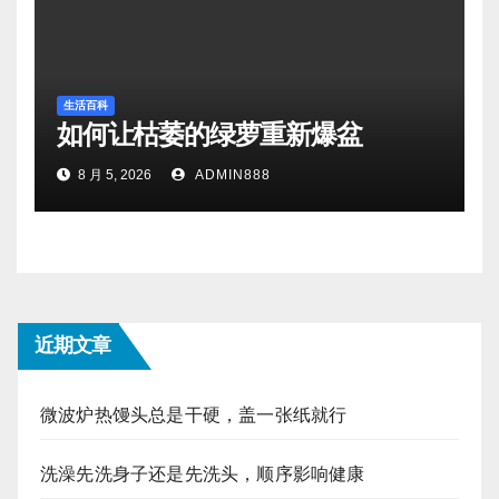
生活百科
如何让枯萎的绿萝重新爆盆
8 月 5, 2026
ADMIN888
近期文章
微波炉热馒头总是干硬，盖一张纸就行
洗澡先洗身子还是先洗头，顺序影响健康