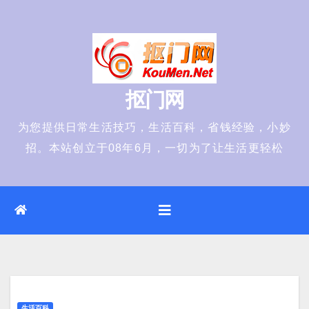
Skip
to
content
抠门网
为您提供日常生活技巧，生活百科，省钱经验，小妙
招。本站创立于08年6月，一切为了让生活更轻松
生活百科