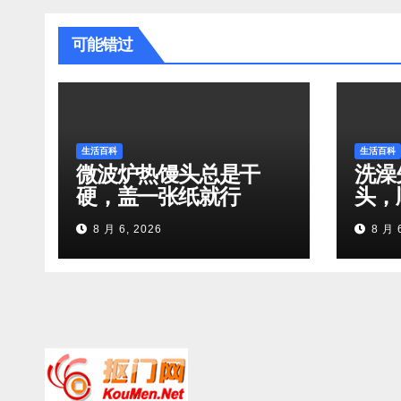
可能错过
生活百科
生活百科
微波炉热馒头总是干
洗澡
硬，盖一张纸就行
头，
8 月 6, 2026
8 月 