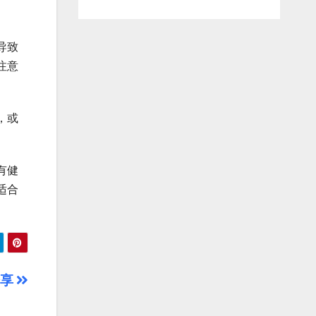
导致
注意
，或
有健
适合
分享