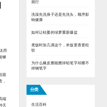
就行
d
洗澡先洗身子还是先洗头，顺序影
响健康
如何让枯萎的绿萝重新爆盆
煮饭时加几滴这个，米饭更香更松
软
太昂
能够
为什么橡皮擦能擦掉铅笔字却擦不
掉钢笔字
洁面
贵，
分类
高端
生活百科
种天