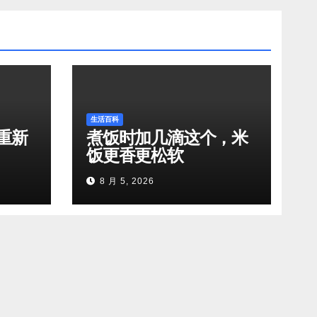
生活百科
重新
煮饭时加几滴这个，米
饭更香更松软
8 月 5, 2026