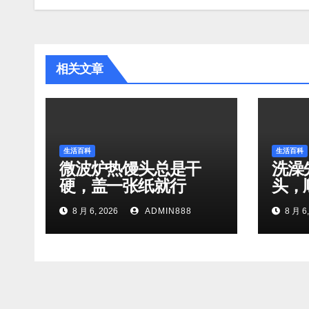
导
航
相关文章
生活百科
生活百科
微波炉热馒头总是干
洗澡
硬，盖一张纸就行
头，
8 月 6, 2026
ADMIN888
8 月 6,